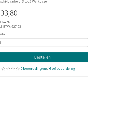
schikbaarheid: 3 tot 5 Werkdagen
33,80
r stuks
cl. BTW: €27,93
ntal
Bestellen
0 beoordeling(en)
/
Geef beoordeling