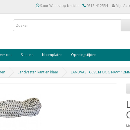
Stuur Whatsapp bericht
0513-412554
Mijn Acc
ver ons
Sleutels
Naamplaten
Openingstijden
jnen
Landvasten kant en klaar
LANDVAST GEVL.M OOG NAVY 12M
Mo