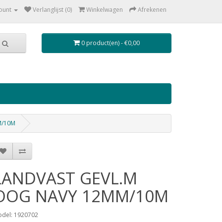
ount
Verlanglijst (0)
Winkelwagen
Afrekenen
0 product(en) - €0,00
M/10M
LANDVAST GEVL.M
OOG NAVY 12MM/10M
del: 1920702