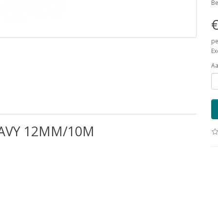
Be
€
pe
Ex
Aa
AVY 12MM/10M