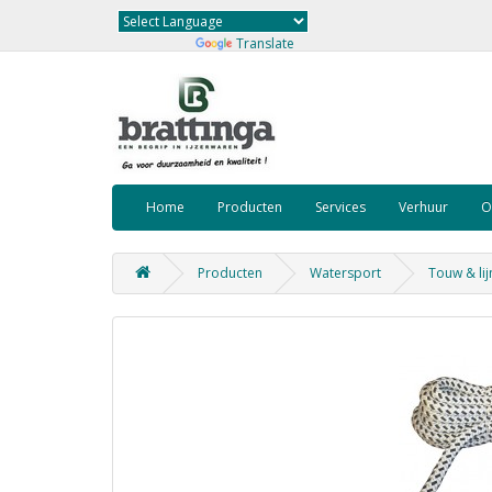
Powered by
Translate
Home
Producten
Services
Verhuur
O
Producten
Watersport
Touw & li