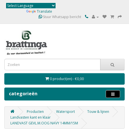
Powered by
Translate
Stuur Whatsapp bericht
0 product(en) - €0,00
categorieën
Producten
Watersport
Touw & lijnen
Landvasten kant en klaar
LANDVAST GEVL.M.OOG NAVY 14MM/15M