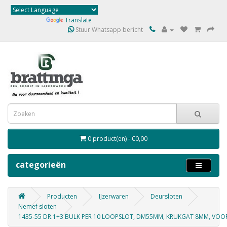
Powered by
Translate
Stuur Whatsapp bericht
0 product(en) - €0,00
categorieën
Producten
IJzerwaren
Deursloten
Nemef sloten
1435-55 DR.1+3 BULK PER 10 LOOPSLOT, DM55MM, KRUKGAT 8MM, VOO