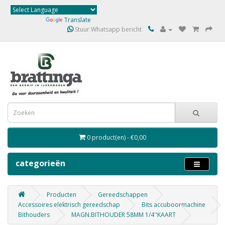
Powered by
Translate
Stuur Whatsapp bericht
0 product(en) - €0,00
categorieën
Producten
Gereedschappen
Accessoires elektrisch gereedschap
Bits accuboormachine
Bithouders
MAGN.BITHOUDER 58MM 1/4''KAART