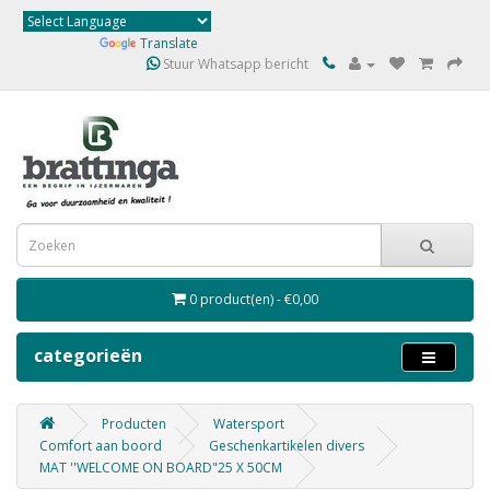
Powered by
Translate
Stuur Whatsapp bericht
0 product(en) - €0,00
categorieën
Producten
Watersport
Comfort aan boord
Geschenkartikelen divers
MAT ''WELCOME ON BOARD"25 X 50CM