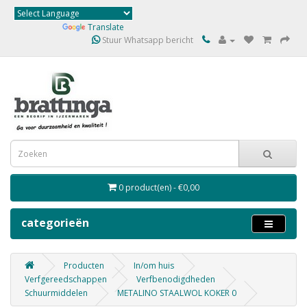
Powered by
Translate
Stuur Whatsapp bericht
0 product(en) - €0,00
categorieën
Producten
In/om huis
Verfgereedschappen
Verfbenodigdheden
Schuurmiddelen
METALINO STAALWOL KOKER 0