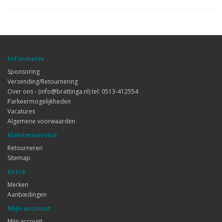
Informatie
Sponsoring
Verzending/Retournering
Over ons - (info@brattinga.nl) tel: 0513-412554
Parkeermogelijkheden
Vacatures
Algemene voorwaarden
Klantenservice
Retourneren
Sitemap
Extra
Merken
Aanbiedingen
Mijn account
Mijn account