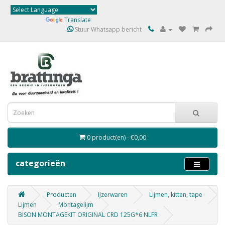
Powered by
Translate
Stuur Whatsapp bericht
0 product(en) - €0,00
categorieën
Producten
IJzerwaren
Lijmen, kitten, tape
Lijmen
Montagelijm
BISON MONTAGEKIT ORIGINAL CRD 125G*6 NLFR