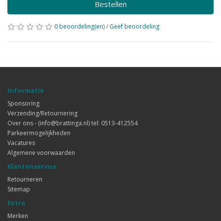
Bestellen
0 beoordeling(en)
/
Geef beoordeling
Informatie
Sponsoring
Verzending/Retournering
Over ons - (info@brattinga.nl) tel: 0513-412554
Parkeermogelijkheden
Vacatures
Algemene voorwaarden
Klantenservice
Retourneren
Sitemap
Extra
Merken