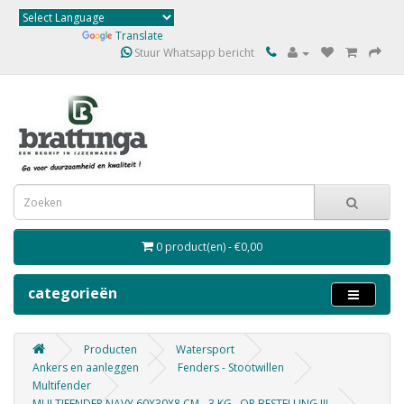
Powered by
Translate
Stuur Whatsapp bericht
0 product(en) - €0,00
categorieën
Producten
Watersport
Ankers en aanleggen
Fenders - Stootwillen
Multifender
MULTIFENDER NAVY 60X30X8 CM - 3 KG . OP BESTELLING !!!