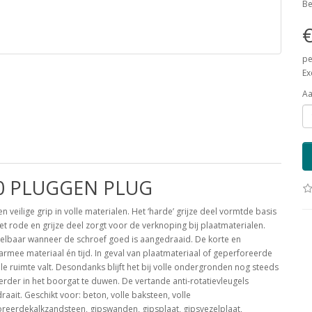
Be
€
pe
Ex
Aa
0 PLUGGEN PLUG
n veilige grip in volle materialen. Het ‘harde’ grijze deel vormtde basis
et rode en grijze deel zorgt voor de verknoping bij plaatmaterialen.
voelbaar wanneer de schroef goed is aangedraaid. De korte en
rmee materiaal én tijd. In geval van plaatmateriaal of geperforeerde
 ruimte valt. Desondanks blijft het bij volle ondergronden nog steeds
der in het boorgat te duwen. De vertande anti-rotatievleugels
ait. Geschikt voor: beton, volle baksteen, volle
reerdekalkzandsteen, gipswanden, gipsplaat, gipsvezelplaat,