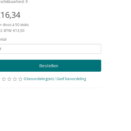
schikbaarheid: 9
16,34
r doos à 50 stuks
cl. BTW: €13,50
ntal
Bestellen
0 beoordeling(en)
/
Geef beoordeling