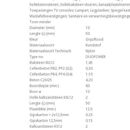
hollebetonstenen, hollebaksteen vloeren, kanaalplaatvloeren
Toepassingen TV consoles; Lampen; Legplanken; Spiegel kastje
Wastafelbevestigingen; Sanitaire en verwarmingsbevestiging
Toon minder
Diameter (mm)
10
Lengte (L) (mm)
50
Kleur
Grijs/Rood
Materiaalsoort
Kunststof
Materiaalsoort Technisch
Nylon
Type no.
DUOPOWER
Baksteen Mz12
1,45
Cellenbeton PB2, PP2 (G2)
0,30
Cellenbeton PB4, PP4 (G4)
1,10
Beton C20/25
4,20
Boordiepte (min.)
80
Boor ø
10
Holle kalkzandsteen KSL12
2
Lengte (L) (mm)
50
Plaatdikte (min.)
12.5
Gipskarton = 2x12,5mm
0.23
Gipskarton 12,5mm
0.15
Kalkzandsteen KS12
2