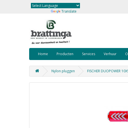
Powered by
Translate
Home
Producten
Services
Verhuur
O
Nylon pluggen
FISCHER DUOPOWER 10X