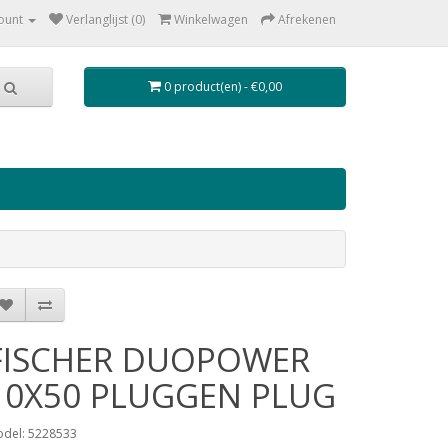
ount
Verlanglijst (0)
Winkelwagen
Afrekenen
0 product(en) - €0,00
FISCHER DUOPOWER
10X50 PLUGGEN PLUG
del: 5228533