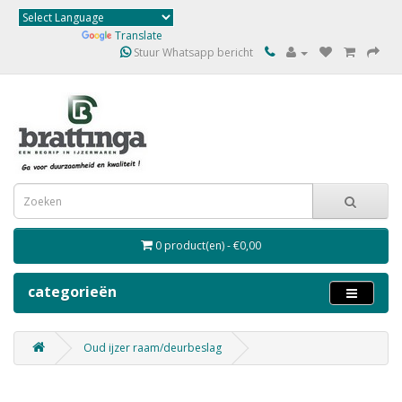
Powered by
Translate
Stuur Whatsapp bericht
0 product(en) - €0,00
categorieën
Oud ijzer raam/deurbeslag