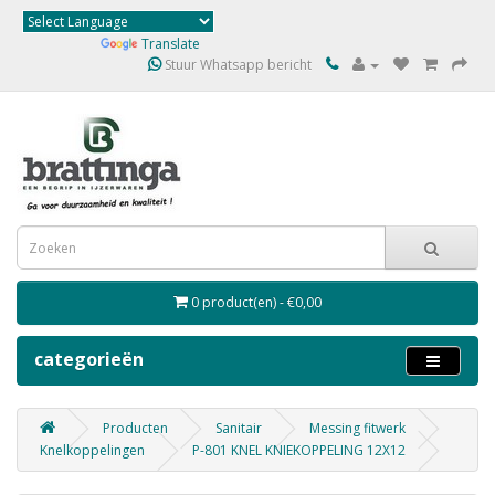
Powered by
Translate
Stuur Whatsapp bericht
0 product(en) - €0,00
categorieën
Producten
Sanitair
Messing fitwerk
Knelkoppelingen
P-801 KNEL KNIEKOPPELING 12X12