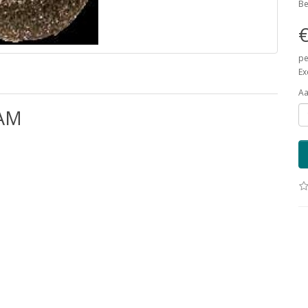
Be
€
pe
Ex
Aa
AM