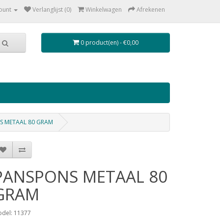
ount
Verlanglijst (0)
Winkelwagen
Afrekenen
0 product(en) - €0,00
S METAAL 80 GRAM
PANSPONS METAAL 80
GRAM
del: 11377