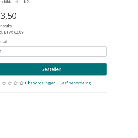
schikbaarheid: 2
3,50
r stuks
cl. BTW: €2,89
ntal
Bestellen
0 beoordeling(en)
/
Geef beoordeling