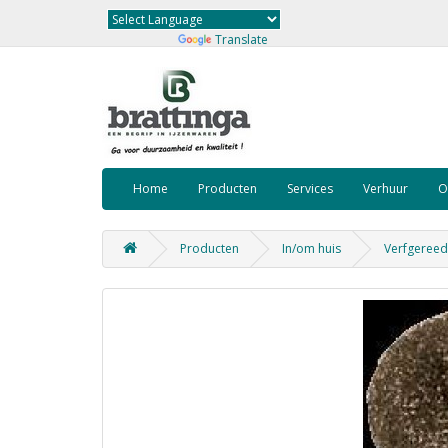
Powered by
Translate
Home
Producten
Services
Verhuur
O
Producten
In/om huis
Verfgeree