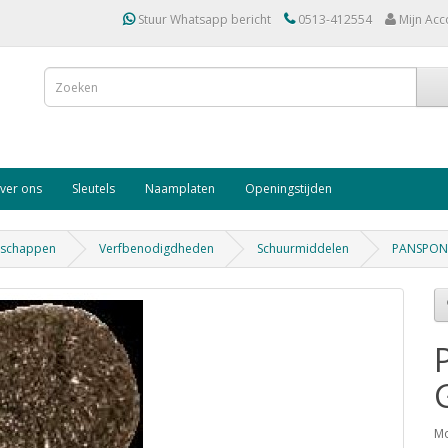
Stuur Whatsapp bericht
0513-412554
Mijn Acc
ver ons
Sleutels
Naamplaten
Openingstijden
dschappen
Verfbenodigdheden
Schuurmiddelen
PANSPON
Mo