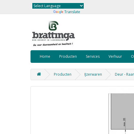
Powered by
Translate
Home
Producten
Services
Verhuur
O
Producten
IJzerwaren
Deur - Raa