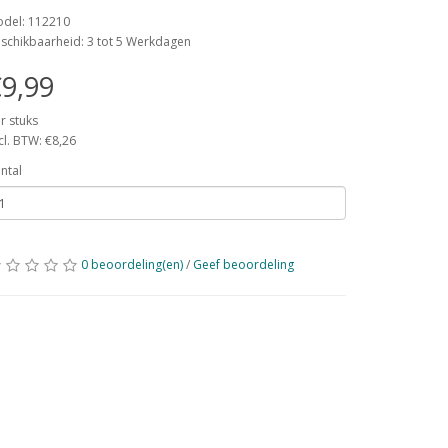
del: 112210
schikbaarheid: 3 tot 5 Werkdagen
9,99
r stuks
cl. BTW: €8,26
ntal
0 beoordeling(en)
/
Geef beoordeling