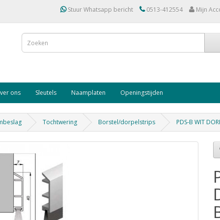
Stuur Whatsapp bericht
0513-412554
Mijn Acc
ver ons
Sleutels
Naamplaten
Openingstijden
mbeslag
Tochtwering
Borstel/dorpelstrips
PDS-B WIT DOR