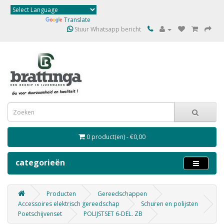
Powered by
Translate
Stuur Whatsapp bericht
0 product(en) - €0,00
categorieën
Producten
Gereedschappen
Accessoires elektrisch gereedschap
Schuren en polijsten
Poetschijvenset
POLIJSTSET 6-DEL. ZB