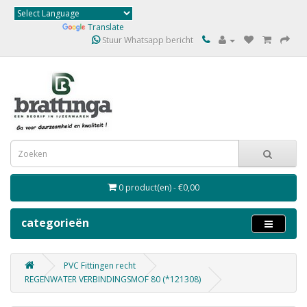
Powered by
Translate
Stuur Whatsapp bericht
0 product(en) - €0,00
categorieën
PVC Fittingen recht
REGENWATER VERBINDINGSMOF 80 (*121308)