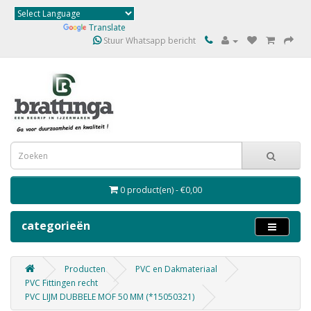
Powered by
Translate
Stuur Whatsapp bericht
0 product(en) - €0,00
categorieën
Producten
PVC en Dakmateriaal
PVC Fittingen recht
PVC LIJM DUBBELE MOF 50 MM (*15050321)