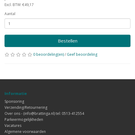
Excl. BTW: €49,17
Aantal
Bestellen
0 beoordeling(en)
/
Geef beoordeling
Informatie
Sponsoring
Verzending/Retournering
Over ons - (info@brattinga.nl) tel: 0513-412554
Parkeermogelijkheden
Vacatures
Algemene voorwaarden