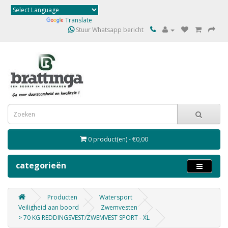
Powered by
Translate
Stuur Whatsapp bericht
0 product(en) - €0,00
categorieën
Producten
Watersport
Veiligheid aan boord
Zwemvesten
> 70 KG REDDINGSVEST/ZWEMVEST SPORT - XL