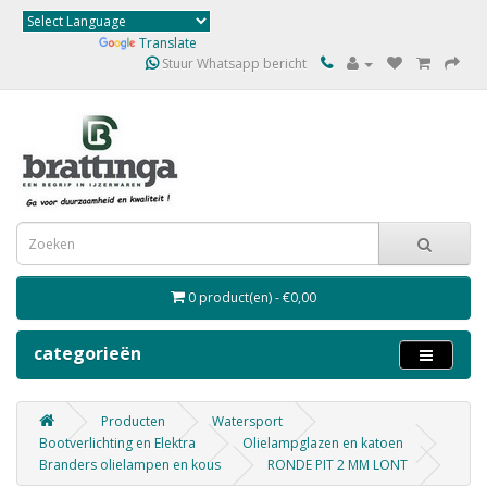
Powered by
Translate
Stuur Whatsapp bericht
0 product(en) - €0,00
categorieën
Producten
Watersport
Bootverlichting en Elektra
Olielampglazen en katoen
Branders olielampen en kous
RONDE PIT 2 MM LONT