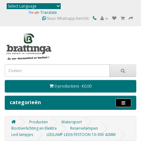
Powered by
Translate
Stuur Whatsapp bericht
0 product(en) - €0,00
categorieën
Producten
Watersport
Bootverlichting en Elektra
Reservelampen
Led lampjes
LEDLAMP LED6 FESTOON 10-30V 42MM