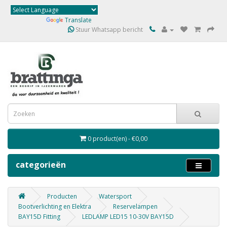
Powered by
Translate
Stuur Whatsapp bericht
0 product(en) - €0,00
categorieën
Producten
Watersport
Bootverlichting en Elektra
Reservelampen
BAY15D Fitting
LEDLAMP LED15 10-30V BAY15D