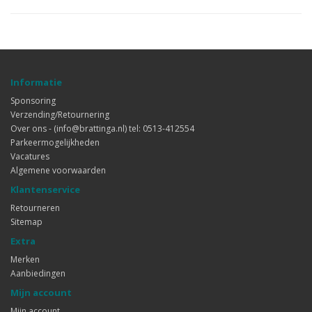
Informatie
Sponsoring
Verzending/Retournering
Over ons - (info@brattinga.nl) tel: 0513-412554
Parkeermogelijkheden
Vacatures
Algemene voorwaarden
Klantenservice
Retourneren
Sitemap
Extra
Merken
Aanbiedingen
Mijn account
Mijn account