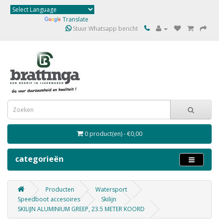
Powered by
Translate
Stuur Whatsapp bericht
0 product(en) - €0,00
categorieën
Producten
Watersport
Speedboot accesoires
Skilijn
SKILIJN ALUMINIUM GREEP, 23.5 METER KOORD