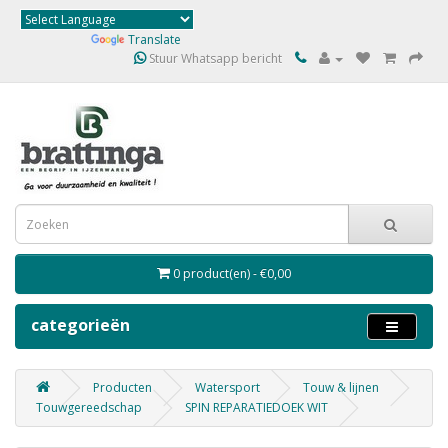
Powered by
Translate
Stuur Whatsapp bericht
0 product(en) - €0,00
categorieën
Producten
Watersport
Touw & lijnen
Touwgereedschap
SPIN REPARATIEDOEK WIT