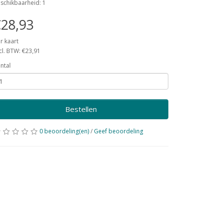
schikbaarheid: 1
28,93
r kaart
cl. BTW: €23,91
ntal
Bestellen
0 beoordeling(en)
/
Geef beoordeling