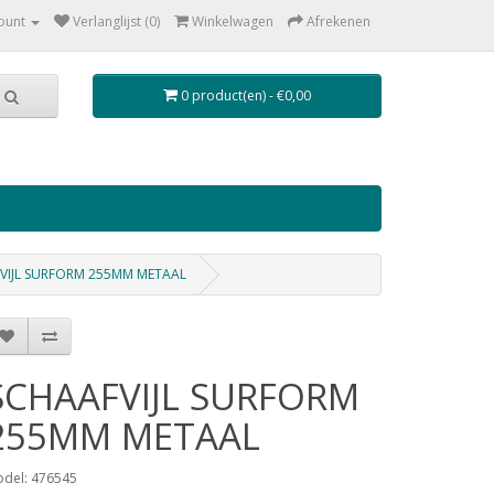
ount
Verlanglijst (0)
Winkelwagen
Afrekenen
0 product(en) - €0,00
VIJL SURFORM 255MM METAAL
SCHAAFVIJL SURFORM
255MM METAAL
del: 476545