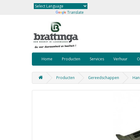
Powered by
Translate
Home
Producten
Services
Verhuur
O
Producten
Gereedschappen
Han