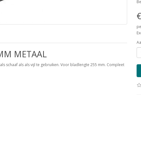
Be
€
pe
Ex
Aa
5MM METAAL
s schaaf als als vijl te gebruiken. Voor bladlengte 255 mm. Compleet