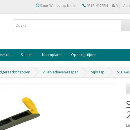
Stuur Whatsapp bericht
0513-412554
Mijn Acc
ver ons
Sleutels
Naamplaten
Openingstijden
dgereedschappen
Vijlen-schaven-raspen
Vijl/rasp
SCHAAF
Mo