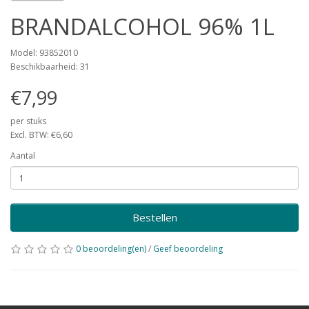
BRANDALCOHOL 96% 1L
Model: 93852010
Beschikbaarheid: 31
€7,99
per stuks
Excl. BTW: €6,60
Aantal
Bestellen
0 beoordeling(en)
/
Geef beoordeling