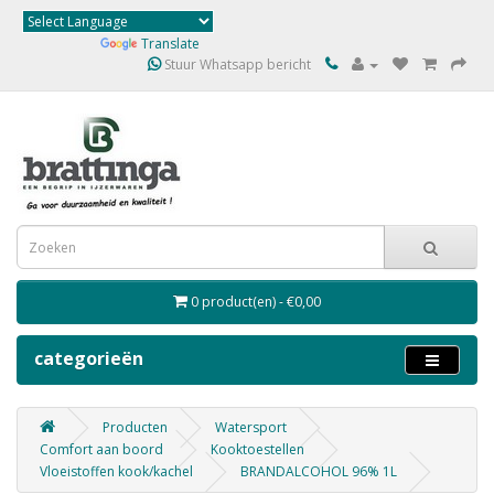
Powered by
Translate
Stuur Whatsapp bericht
0 product(en) - €0,00
categorieën
Producten
Watersport
Comfort aan boord
Kooktoestellen
Vloeistoffen kook/kachel
BRANDALCOHOL 96% 1L