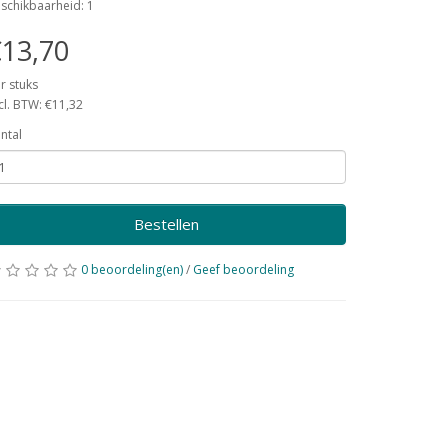
schikbaarheid: 1
13,70
r stuks
cl. BTW: €11,32
ntal
Bestellen
0 beoordeling(en)
/
Geef beoordeling