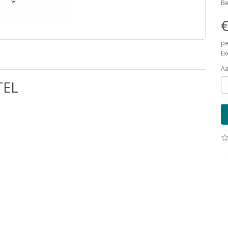
Be
€
pe
Ex
Aa
TEL