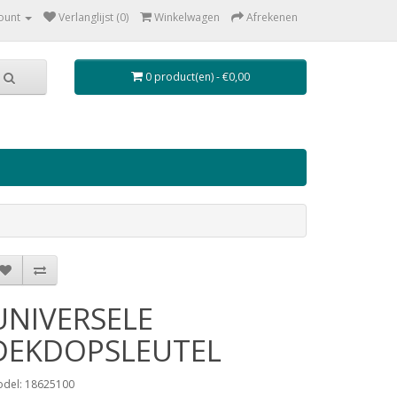
ount
Verlanglijst (0)
Winkelwagen
Afrekenen
0 product(en) - €0,00
UNIVERSELE
DEKDOPSLEUTEL
del: 18625100