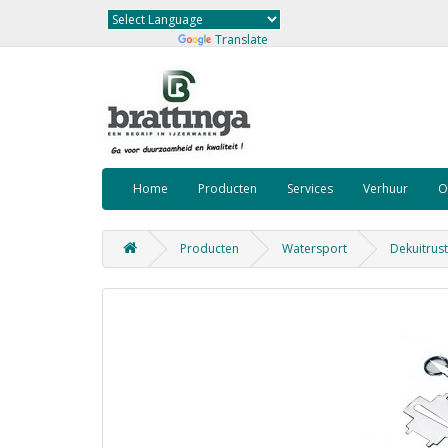
Powered by
Translate
Home
Producten
Services
Verhuur
O
Producten
Watersport
Dekuitrust