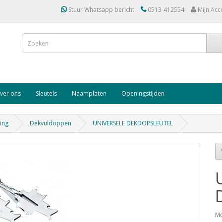
Stuur Whatsapp bericht
0513-412554
Mijn Acc
ver ons
Sleutels
Naamplaten
Openingstijden
ing
Dekvuldoppen
UNIVERSELE DEKDOPSLEUTEL
Mo