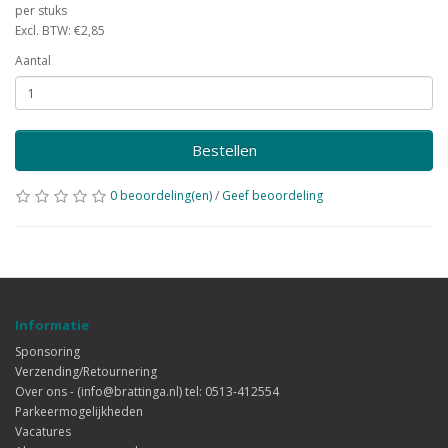
per stuks
Excl. BTW: €2,85
Aantal
Bestellen
0 beoordeling(en)
/
Geef beoordeling
Informatie
Sponsoring
Verzending/Retournering
Over ons - (info@brattinga.nl) tel: 0513-412554
Parkeermogelijkheden
Vacatures