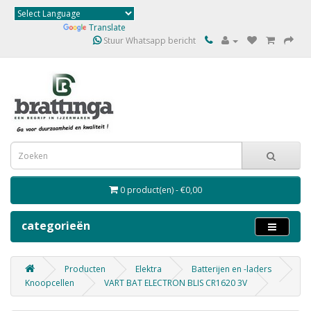
Powered by
Translate
Stuur Whatsapp bericht
0 product(en) - €0,00
categorieën
Producten
Elektra
Batterijen en -laders
Knoopcellen
VART BAT ELECTRON BLIS CR1620 3V