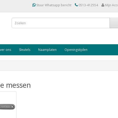
Stuur Whatsapp bericht
0513-412554
Mijn Acc
ver ons
Sleutels
Naamplaten
Openingstijden
te messen