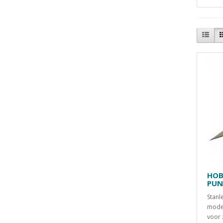
HOB
PUN
Stan
model
voor 