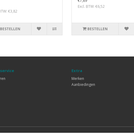
€7,89
Excl. BTW: €6,52
 BTW: €3,82
BESTELLEN
BESTELLEN
service
Extra
ren
Merken
Aanbiedingen