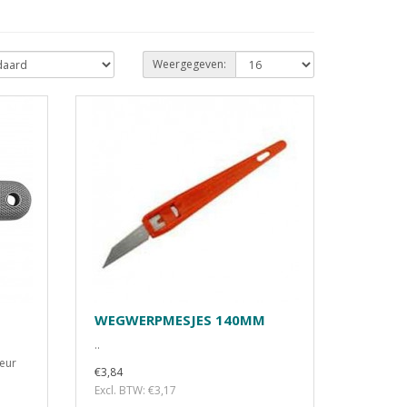
Weergegeven:
WEGWERPMESJES 140MM
..
leur
€3,84
Excl. BTW: €3,17