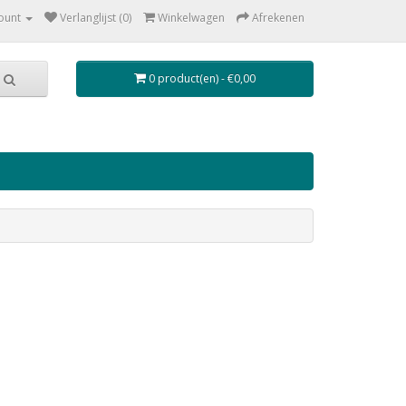
ount
Verlanglijst (0)
Winkelwagen
Afrekenen
0 product(en) - €0,00