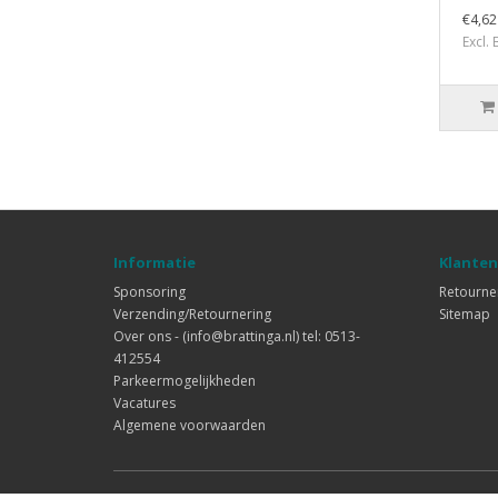
€4,62
Excl.
Informatie
Klanten
Sponsoring
Retourne
Verzending/Retournering
Sitemap
Over ons - (info@brattinga.nl) tel: 0513-
412554
Parkeermogelijkheden
Vacatures
Algemene voorwaarden