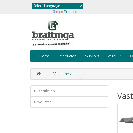
Powered by
Translate
Home
Producten
Services
Verhuur
O
Vaste messen
tuinartikelen
Vas
Producten