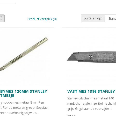
Sorteren op:
Product vergelijk (0)
BYMES 120MM STANLEY
VAST MES 199E STANLEY
TMESJE
Stanley uitschuifmes metaal 140
ley hobbymes metaal 8 mmPen
mmLichtmetalen, geribd hecht, k
. Ronde metalen greep. Speciaal
grijs. Grijpt aan de voorzijde i..
zeer nauwkeurig snijwerk. ..