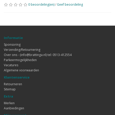
0 beoordeling(en)
/
Geef beoordeling
Informatie
Sponsoring
Verzending/Retournering
Over ons - (info@brattinga.nl) tel: 0513-412554
Parkeermogelijkheden
Vacatures
Algemene voorwaarden
Klantenservice
Retourneren
Sitemap
Extra
Merken
Aanbiedingen