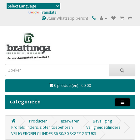
Powered by
Translate
Stuur Whatsapp bericht
0 product(en) - €0,00
categorieën
Producten
IJzerwaren
Beveiliging
Profielcilinders, sloten toebehoren
Veiligheidscilinders
VEILIG PROFIELCILINDER S6 30/30 SKG** 2 STUKS