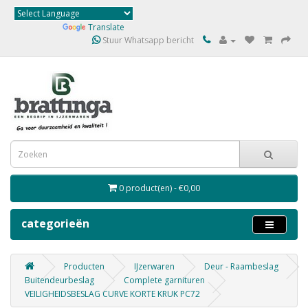
Powered by
Translate
Stuur Whatsapp bericht
0 product(en) - €0,00
categorieën
Producten
IJzerwaren
Deur - Raambeslag
Buitendeurbeslag
Complete garnituren
VEILIGHEIDSBESLAG CURVE KORTE KRUK PC72