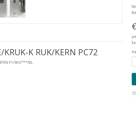
Mo
Be
€
pe
Ex
E/KRUK-K RUK/KERN PC72
Aa
EPEN F1/SKG***/BL