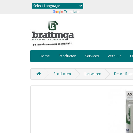
Powered by
Translate
Home
Producten
Services
Verhuur
O
Producten
IJzerwaren
Deur - Raa