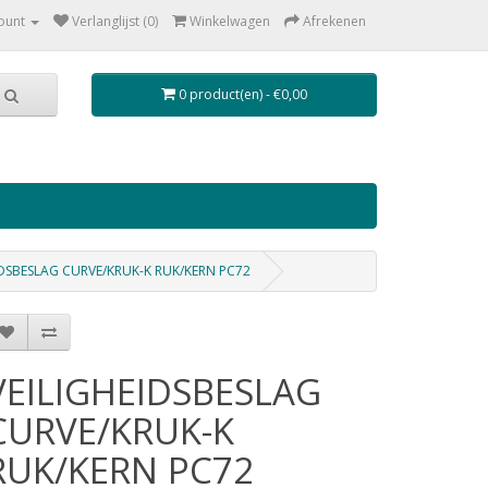
ount
Verlanglijst (0)
Winkelwagen
Afrekenen
0 product(en) - €0,00
IDSBESLAG CURVE/KRUK-K RUK/KERN PC72
VEILIGHEIDSBESLAG
CURVE/KRUK-K
RUK/KERN PC72