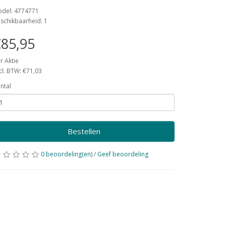
del: 4774771
schikbaarheid: 1
85,95
r Aktie
cl. BTW: €71,03
ntal
Bestellen
0 beoordeling(en)
/
Geef beoordeling