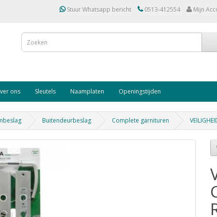
Stuur Whatsapp bericht
0513-412554
Mijn Acc
ver ons
Sleutels
Naamplaten
Openingstijden
mbeslag
Buitendeurbeslag
Complete garnituren
VEILIGHE