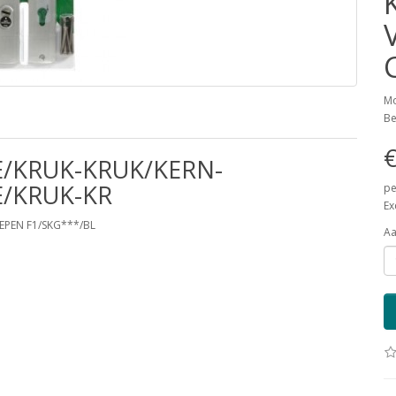
Mo
Be
€
E/KRUK-KRUK/KERN-
E/KRUK-KR
pe
Ex
EPEN F1/SKG***/BL
Aa