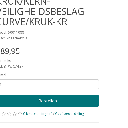
KRUK/KERN-
VEILIGHEIDSBESLAG
CURVE/KRUK-KR
del: 50011088
schikbaarheid: 3
89,95
r stuks
cl. BTW: €74,34
ntal
Bestellen
0 beoordeling(en)
/
Geef beoordeling