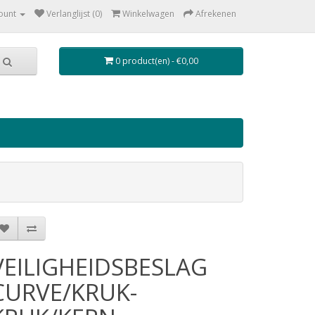
ount
Verlanglijst (0)
Winkelwagen
Afrekenen
0 product(en) - €0,00
VEILIGHEIDSBESLAG
CURVE/KRUK-