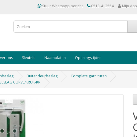
Stuur Whatsapp bericht
0513-412554
Mijn Acc
ver ons
Sleutels
Naamplaten
Openingstijden
mbeslag
Buitendeurbeslag
Complete garnituren
SBESLAG CURVE/KRUK-KR