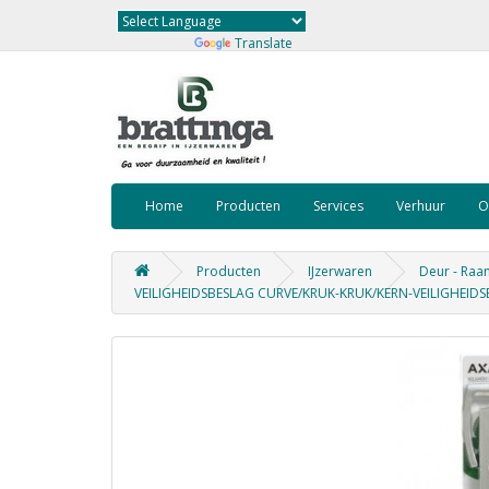
Powered by
Translate
Home
Producten
Services
Verhuur
O
Producten
IJzerwaren
Deur - Raa
VEILIGHEIDSBESLAG CURVE/KRUK-KRUK/KERN-VEILIGHEID