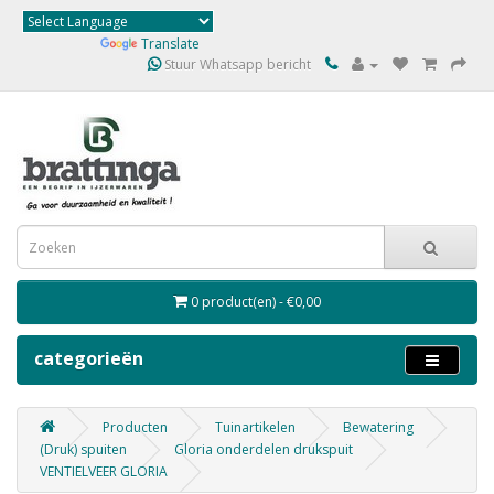
Powered by
Translate
Stuur Whatsapp bericht
0 product(en) - €0,00
categorieën
Producten
Tuinartikelen
Bewatering
(Druk) spuiten
Gloria onderdelen drukspuit
VENTIELVEER GLORIA