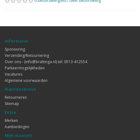
0 beoordeling(en)
/
Geef beoordeling
Informatie
Sponsoring
Verzending/Retournering
Over ons - (info@brattinga.nl) tel: 0513-412554
Parkeermogelijkheden
Vacatures
Algemene voorwaarden
Klantenservice
Retourneren
Sitemap
Extra
Merken
Aanbiedingen
Mijn account