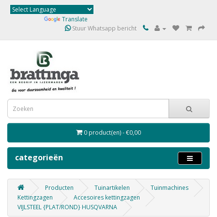
Powered by
Translate
Stuur Whatsapp bericht
0 product(en) - €0,00
categorieën
Producten
Tuinartikelen
Tuinmachines
Kettingzagen
Accesoires kettingzagen
VIJLSTEEL {PLAT/ROND} HUSQVARNA