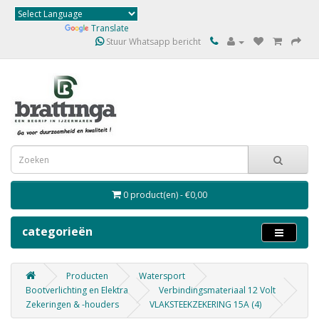
Powered by
Translate
Stuur Whatsapp bericht
0 product(en) - €0,00
categorieën
Producten
Watersport
Bootverlichting en Elektra
Verbindingsmateriaal 12 Volt
Zekeringen & -houders
VLAKSTEEKZEKERING 15A (4)