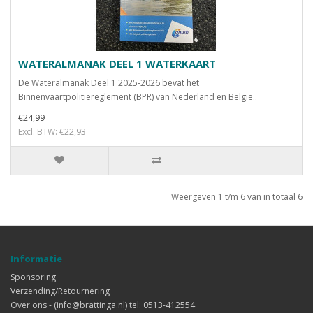
WATERALMANAK DEEL 1 WATERKAART
De Wateralmanak Deel 1 2025-2026 bevat het
Binnenvaartpolitiereglement (BPR) van Nederland en België..
€24,99
Excl. BTW: €22,93
Weergeven 1 t/m 6 van in totaal 6
Informatie
Sponsoring
Verzending/Retournering
Over ons - (info@brattinga.nl) tel: 0513-412554