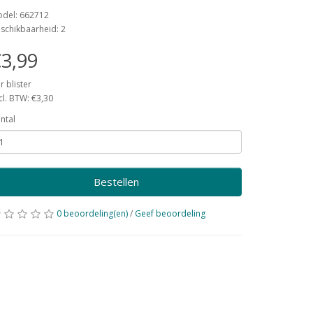
del: 662712
schikbaarheid: 2
3,99
r blister
cl. BTW: €3,30
ntal
Bestellen
0 beoordeling(en)
/
Geef beoordeling