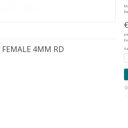
Mo
Be
€
pe
Ex
 FEMALE 4MM RD
Aa