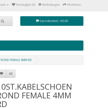
ount
Verlanglijst (0)
Winkelwagen
Afrekenen
0 product(en) - €0,00
 ROND FEMALE 4MM RD
10ST.KABELSCHOEN
ROND FEMALE 4MM
RD