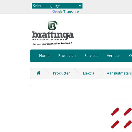
Powered by
Translate
Home
Producten
Services
Verhuur
O
Producten
Elektra
Aansluitmateri