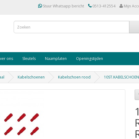
Stuur Whatsapp bericht
0513-412554
Mijn Acc
ver ons
Sleutels
Naamplaten
Openingstijden
aal
Kabelschoenen
Kabelschoen rood
10ST.KABELSCHOEN