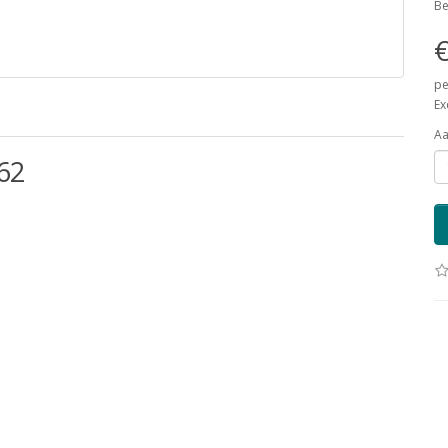
Be
€
pe
Ex
Aa
62