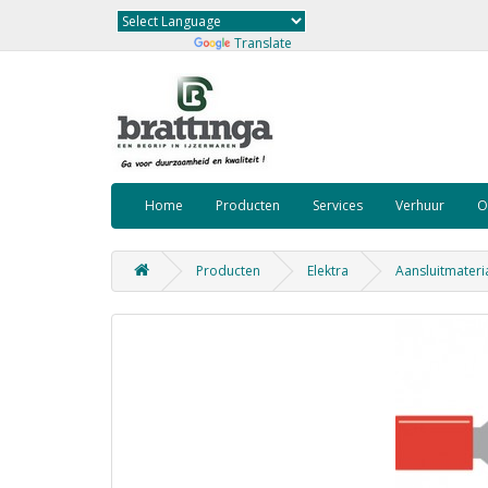
Powered by
Translate
Home
Producten
Services
Verhuur
O
Producten
Elektra
Aansluitmateri