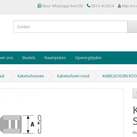
Stuur Whatsapp bericht
0513-412554
Mijn Acc
ver ons
Sleutels
Naamplaten
Openingstijden
aal
Kabelschoenen
Kabelschoen rood
KABELSCHOEN ROO
Mo