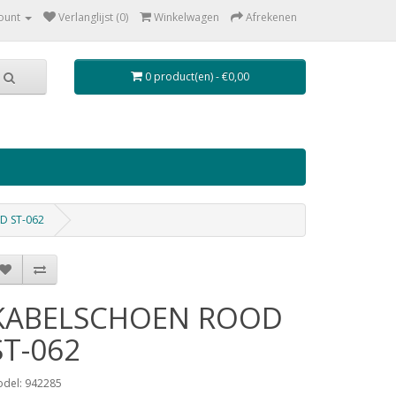
ount
Verlanglijst (0)
Winkelwagen
Afrekenen
0 product(en) - €0,00
D ST-062
KABELSCHOEN ROOD
ST-062
del: 942285