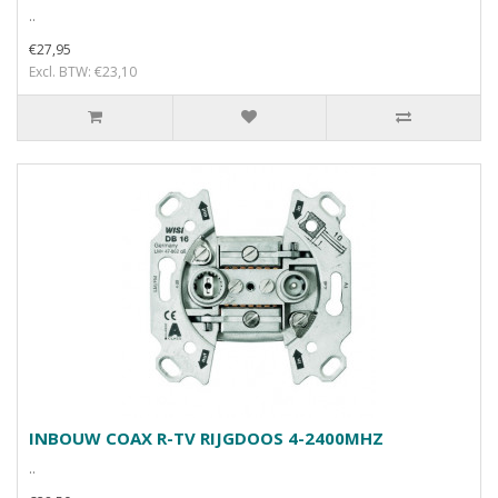
..
€27,95
Excl. BTW: €23,10
INBOUW COAX R-TV RIJGDOOS 4-2400MHZ
..