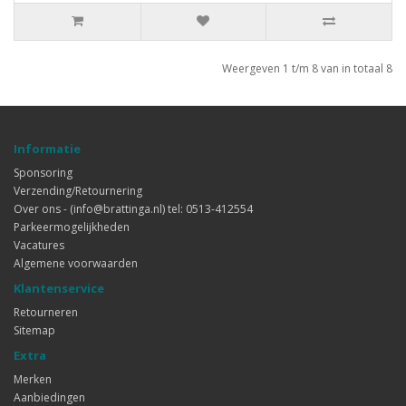
Weergeven 1 t/m 8 van in totaal 8
Informatie
Sponsoring
Verzending/Retournering
Over ons - (info@brattinga.nl) tel: 0513-412554
Parkeermogelijkheden
Vacatures
Algemene voorwaarden
Klantenservice
Retourneren
Sitemap
Extra
Merken
Aanbiedingen