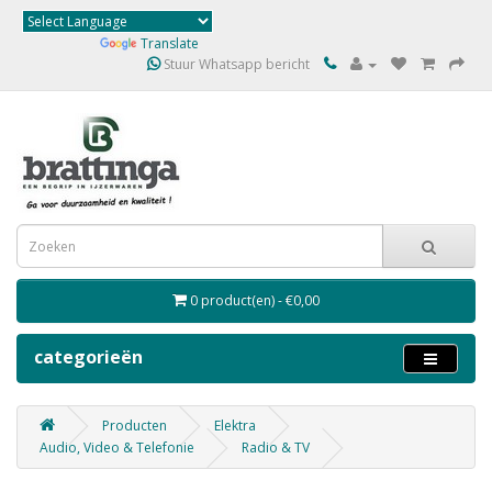
Powered by
Translate
Stuur Whatsapp bericht
0 product(en) - €0,00
categorieën
Producten
Elektra
Audio, Video & Telefonie
Radio & TV