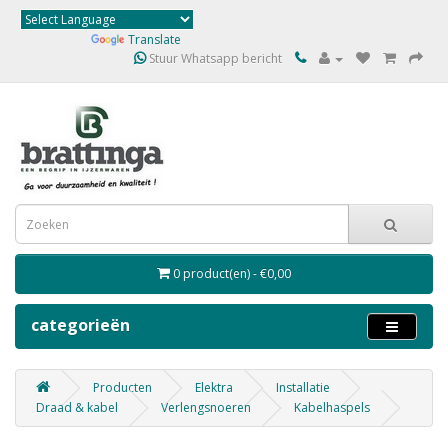
Powered by
Translate
Stuur Whatsapp bericht
0 product(en) - €0,00
categorieën
Producten
Elektra
Installatie
Draad & kabel
Verlengsnoeren
Kabelhaspels