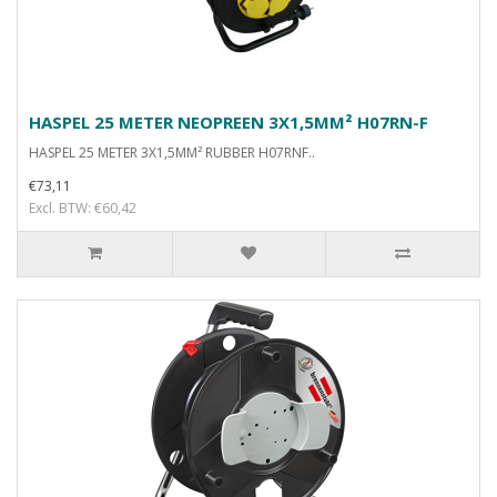
HASPEL 25 METER NEOPREEN 3X1,5MM² H07RN-F
HASPEL 25 METER 3X1,5MM² RUBBER H07RNF..
€73,11
Excl. BTW: €60,42