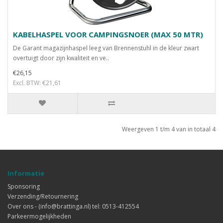
KABELHASPEL VOOR CAMPINGSNOER (MAX 50 MTR)
De Garant magazijnhaspel leeg van Brennenstuhl in de kleur zwart
overtuigt door zijn kwaliteit en ve..
€26,15
Excl. BTW: €21,61
Weergeven 1 t/m 4 van in totaal 4
Informatie
Sponsoring
Verzending/Retournering
Over ons - (info@brattinga.nl) tel: 0513-412554
Parkeermogelijkheden