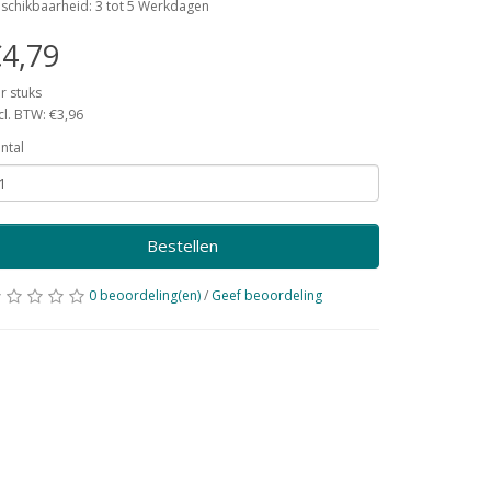
schikbaarheid: 3 tot 5 Werkdagen
4,79
r stuks
cl. BTW: €3,96
ntal
Bestellen
0 beoordeling(en)
/
Geef beoordeling