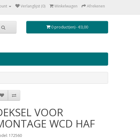
ount
Verlanglijst (0)
Winkelwagen
Afrekenen
0 product(en) - €0,00
DEKSEL VOOR
MONTAGE WCD HAF
del: 172560