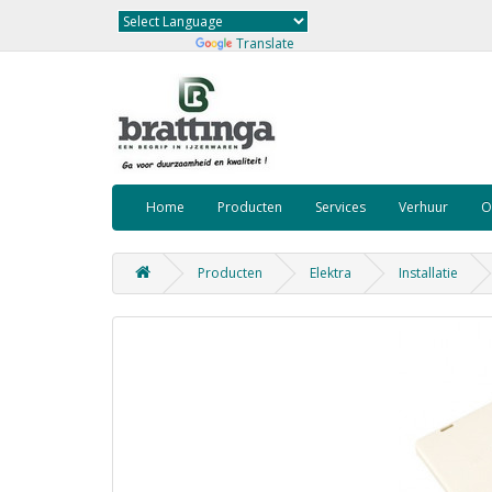
Powered by
Translate
Home
Producten
Services
Verhuur
O
Producten
Elektra
Installatie