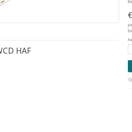
Be
€
pe
Ex
Aa
WCD HAF