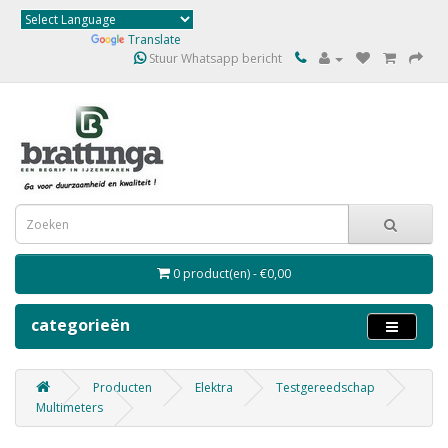
Powered by
Translate
Stuur Whatsapp bericht
0 product(en) - €0,00
categorieën
Producten
Elektra
Testgereedschap
Multimeters