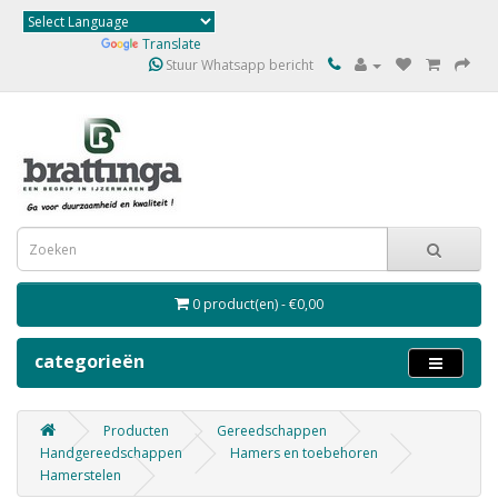
Powered by
Translate
Stuur Whatsapp bericht
0 product(en) - €0,00
categorieën
Producten
Gereedschappen
Handgereedschappen
Hamers en toebehoren
Hamerstelen