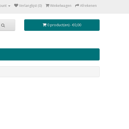
ount
Verlanglijst (0)
Winkelwagen
Afrekenen
0 product(en) - €0,00