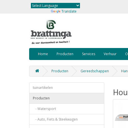
Powered by
Translate
Home
Producten
Services
Verhuur
O
Producten
Gereedschappen
Han
tuinartikelen
Hout
Producten
- Watersport
- Auto, Fiets & Steekwagen