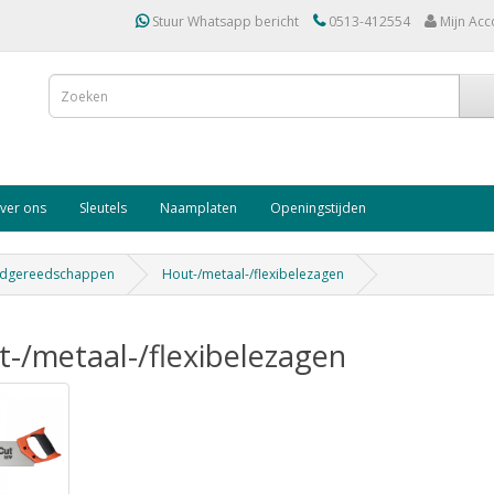
Stuur Whatsapp bericht
0513-412554
Mijn Acc
ver ons
Sleutels
Naamplaten
Openingstijden
dgereedschappen
Hout-/metaal-/flexibelezagen
-/metaal-/flexibelezagen