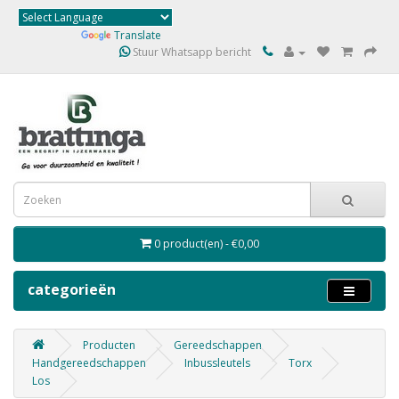
Powered by
Translate
Stuur Whatsapp bericht
0 product(en) - €0,00
categorieën
Producten
Gereedschappen
Handgereedschappen
Inbussleutels
Torx
Los