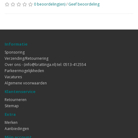
0 beoordeling(en)
/
Geef beoordeling
Informatie
Sponsoring
Verzending/Retournering
Over ons - (info@brattinga.nl) tel: 0513-412554
Parkeermogelijkheden
Vacatures
Algemene voorwaarden
Klantenservice
Retourneren
Sitemap
Extra
Merken
Aanbiedingen
Mijn account