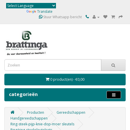
Powered by
Translate
Stuur Whatsapp bericht
0 product(en) - €0,00
categorieën
Producten
Gereedschappen
Handgereedschappen
Ring-steek-pijp-knie-dop-moer sleutels
Ring/ring-steeksleutelsets