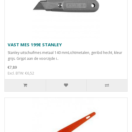
VAST MES 199E STANLEY
Stanley uitschuifmes metaal 140 mmLichtmetalen, geribd hecht, kleur
grijs. Grijpt aan de voorzijde i..
€7,89
Excl. BTW: €6,52