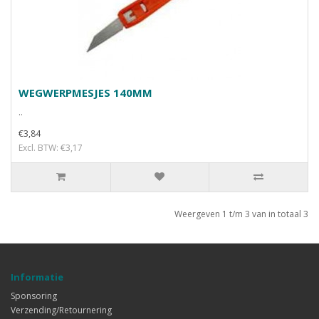
WEGWERPMESJES 140MM
..
€3,84
Excl. BTW: €3,17
Weergeven 1 t/m 3 van in totaal 3
Informatie
Sponsoring
Verzending/Retournering