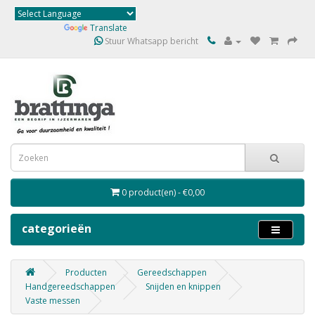
Powered by
Translate
Stuur Whatsapp bericht
0 product(en) - €0,00
categorieën
Producten
Gereedschappen
Handgereedschappen
Snijden en knippen
Vaste messen