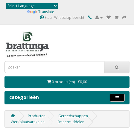
Powered by
Translate
Stuur Whatsapp bericht
0 product(en) - €0,00
categorieën
Producten
Gereedschappen
Werkplaatsartikelen
Smeermiddelen