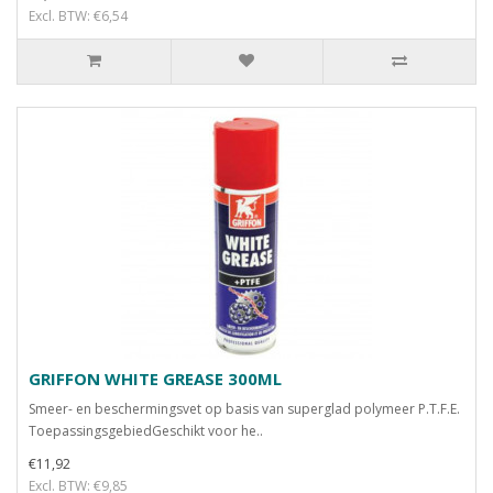
Excl. BTW: €6,54
GRIFFON WHITE GREASE 300ML
Smeer- en beschermingsvet op basis van superglad polymeer P.T.F.E.
ToepassingsgebiedGeschikt voor he..
€11,92
Excl. BTW: €9,85