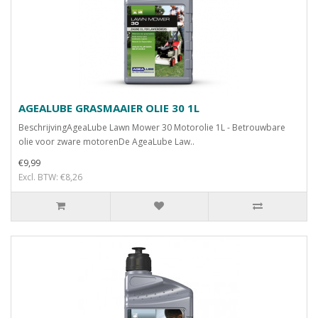
AGEALUBE GRASMAAIER OLIE 30 1L
BeschrijvingAgeaLube Lawn Mower 30 Motorolie 1L - Betrouwbare
olie voor zware motorenDe AgeaLube Law..
€9,99
Excl. BTW: €8,26