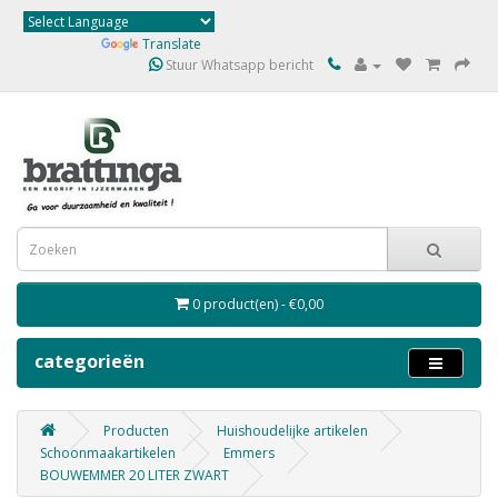
Powered by
Translate
Stuur Whatsapp bericht
0 product(en) - €0,00
categorieën
Producten
Huishoudelijke artikelen
Schoonmaakartikelen
Emmers
BOUWEMMER 20 LITER ZWART