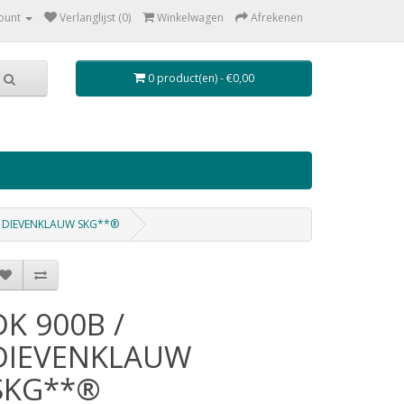
ount
Verlanglijst (0)
Winkelwagen
Afrekenen
0 product(en) - €0,00
/ DIEVENKLAUW SKG**®
DK 900B /
DIEVENKLAUW
SKG**®