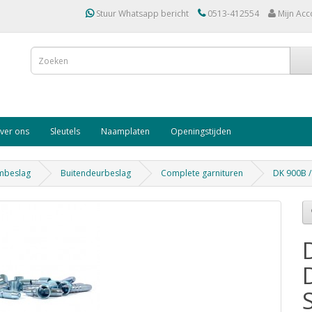
Stuur Whatsapp bericht
0513-412554
Mijn Acc
ver ons
Sleutels
Naamplaten
Openingstijden
mbeslag
Buitendeurbeslag
Complete garnituren
DK 900B 