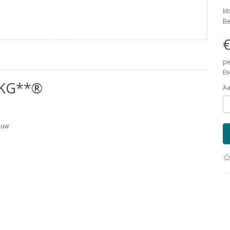
Mo
Be
€
pe
Ex
SKG**®
Aa
auw