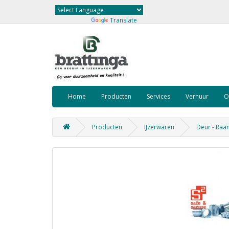
Powered by
Translate
Home
Producten
Services
Verhuur
O
Producten
IJzerwaren
Deur - Raa