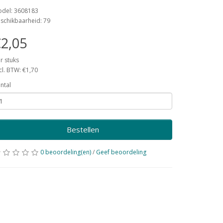
del: 3608183
schikbaarheid: 79
2,05
r stuks
cl. BTW: €1,70
ntal
Bestellen
0 beoordeling(en)
/
Geef beoordeling